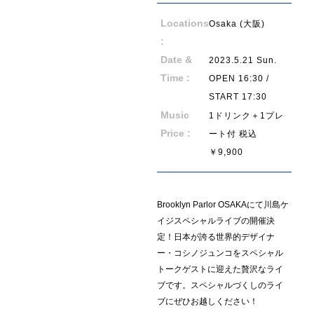
Locations
Osaka (大阪)
:
E
V
E
N
T
Date &
2023.5.21 Sun.
Time :
OPEN 16:30 /
START 17:30
Music
1ドリンク＋1プレ
Price :
ート付 税込
￥9,900
Brooklyn Parlor OSAKAにて川島ケ
イジスペシャルライブの開催決
定！日本が誇る世界的デザイナ
ー・コシノジュンコをスペシャル
トークゲストに迎えた贅沢なライ
ブです。スペシャルづくしのライ
ブにぜひお越しください！