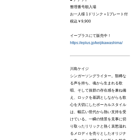
整理番号順入場
お一人様 1ドリンク＋1プレート付
税込￥9,900
イープラスにて販売中！
https://eplus.jp/keijikawashima/
川島ケイジ
シンガーソングライター。類稀な
る声を持ち、魂から生まれる歌
唱、そして抜群の存在感を兼ね備
え、ロックを基調としながらも歌
心を大切にしたボーカルスタイル
は、幅広い世代から熱い支持を受
けている。一瞬の情景を見事に切
り取ったリリックと熱く哀愁溢れ
るメロディを売りとしたオリジナ