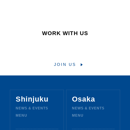
WORK WITH US
Osaka
JOIN US
I
n
s
t
a
g
r
a
m
Shinjuku
Osaka
NEWS & EVENTS
NEWS & EVENTS
MENU
MENU