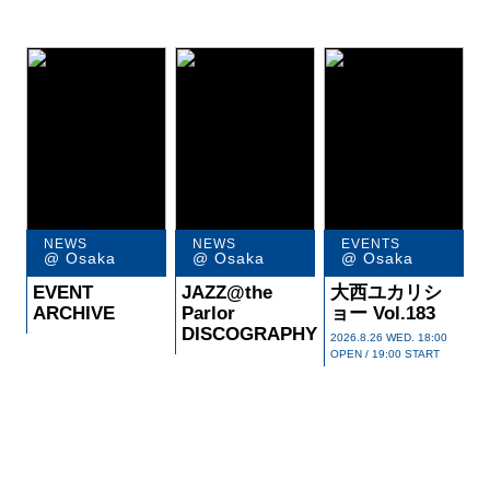
R
E
C
O
M
M
E
N
D
@ Osaka
@ Osaka
@ Osaka
EVENT
JAZZ@the
大西ユカリシ
ARCHIVE
Parlor
ョー Vol.183
DISCOGRAPHY
2026.8.26 WED. 18:00
OPEN / 19:00 START