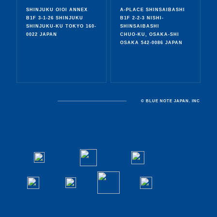
SHINJUKU OIOI ANNEX
A-PLACE SHINSAIBASHI
B1F 3-1-26 SHINJUKU
B1F 2-2-3 NISHI-
SHINJUKU-KU TOKYO 160-
SHINSAIBASHI
0022 JAPAN
CHUO-KU, OSAKA-SHI
OSAKA 542-0086 JAPAN
© BLUE NOTE JAPAN. INC