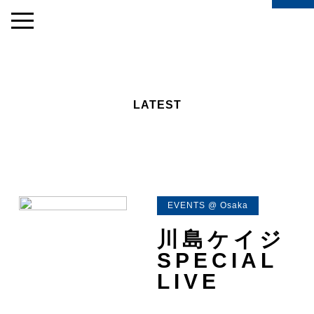
LATEST
EVENTS @ Osaka
川島ケイジ
SPECIAL
LIVE