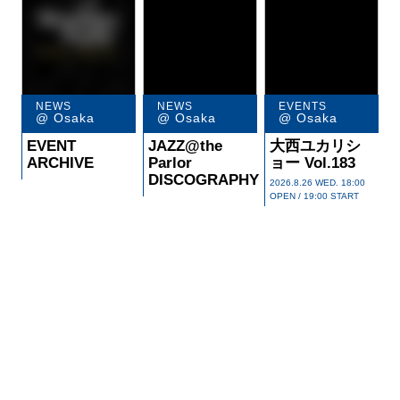
R
E
C
O
M
M
E
N
D
@ Osaka
@ Osaka
@ Osaka
EVENT
JAZZ@the
大西ユカリシ
ARCHIVE
Parlor
ョー Vol.183
DISCOGRAPHY
2026.8.26 WED. 18:00
OPEN / 19:00 START