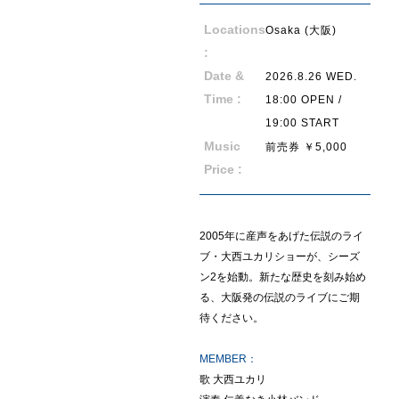
Locations
Osaka (大阪)
:
E
V
E
N
T
Date &
2026.8.26 WED.
Time :
18:00 OPEN /
19:00 START
Music
前売券 ￥5,000
Price :
2005年に産声をあげた伝説のライ
ブ・大西ユカリショーが、シーズ
ン2を始動。新たな歴史を刻み始め
る、大阪発の伝説のライブにご期
待ください。
MEMBER：
歌 大西ユカリ