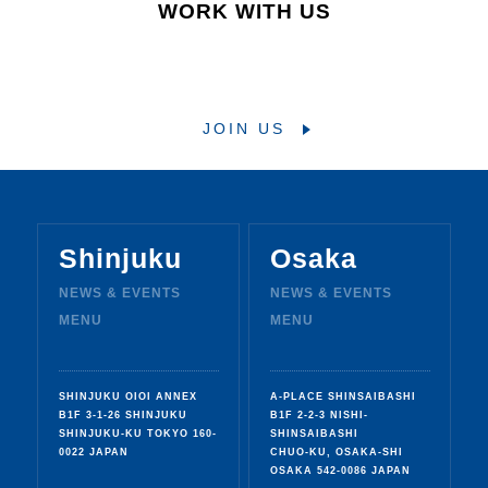
WORK WITH US
Osaka
JOIN US
I
n
s
t
a
g
r
a
m
Shinjuku
Osaka
NEWS & EVENTS
NEWS & EVENTS
MENU
MENU
SHINJUKU OIOI ANNEX
A-PLACE SHINSAIBASHI
B1F 3-1-26 SHINJUKU
B1F 2-2-3 NISHI-
SHINJUKU-KU TOKYO 160-
SHINSAIBASHI
0022 JAPAN
CHUO-KU, OSAKA-SHI
OSAKA 542-0086 JAPAN