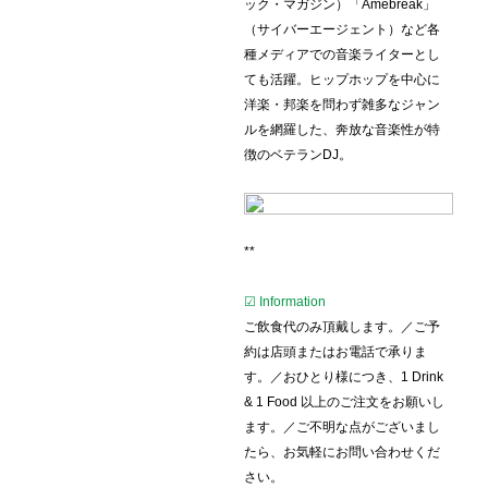
ック・マガジン）「Amebreak」
（サイバーエージェント）など各
種メディアでの音楽ライターとし
ても活躍。ヒップホップを中心に
洋楽・邦楽を問わず雑多なジャン
ルを網羅した、奔放な音楽性が特
徴のベテランDJ。
**
☑ Information
ご飲食代のみ頂戴します。／ご予
約は店頭またはお電話で承りま
す。／おひとり様につき、1 Drink
& 1 Food 以上のご注文をお願いし
ます。／ご不明な点がございまし
たら、お気軽にお問い合わせくだ
さい。