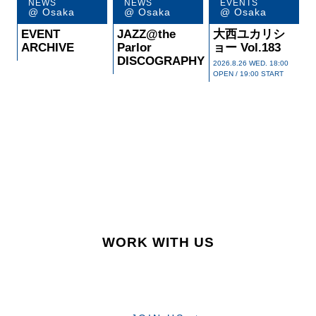
R
E
C
O
M
M
E
N
D
@ Osaka
@ Osaka
@ Osaka
EVENT
JAZZ@the
大西ユカリシ
ARCHIVE
Parlor
ョー Vol.183
DISCOGRAPHY
2026.8.26 WED. 18:00
OPEN / 19:00 START
WORK WITH US
Osaka