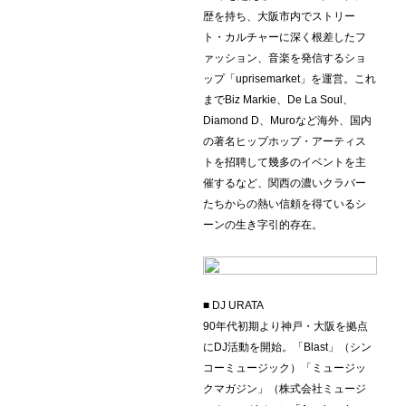
歴を持ち、大阪市内でストリー
ト・カルチャーに深く根差したフ
ァッション、音楽を発信するショ
ップ「uprisemarket」を運営。これ
までBiz Markie、De La Soul、
Diamond D、Muroなど海外、国内
の著名ヒップホップ・アーティス
トを招聘して幾多のイベントを主
催するなど、関西の濃いクラバー
たちからの熱い信頼を得ているシ
ーンの生き字引的存在。
■ DJ URATA
90年代初期より神戸・大阪を拠点
にDJ活動を開始。「Blast」（シン
コーミュージック）「ミュージッ
クマガジン」（株式会社ミュージ