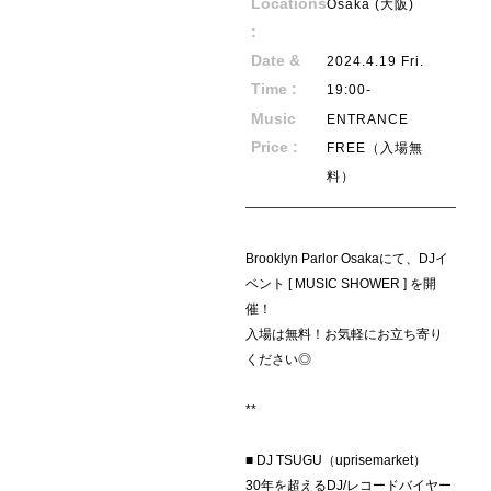
Locations
Osaka (大阪)
:
Date &
2024.4.19 Fri.
E
V
E
N
T
Time :
19:00-
Music
ENTRANCE
Price :
FREE（入場無
料）
Brooklyn Parlor Osakaにて、DJイ
ベント [ MUSIC SHOWER ] を開
催！
入場は無料！お気軽にお立ち寄り
ください◎
**
■ DJ TSUGU（uprisemarket）
30年を超えるDJ/レコードバイヤー