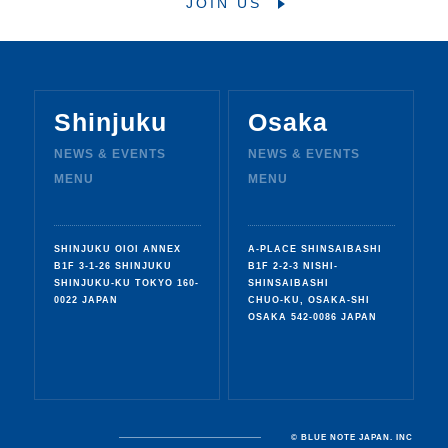
JOIN US
I
n
s
t
a
g
r
a
m
Shinjuku
Osaka
NEWS & EVENTS
NEWS & EVENTS
MENU
MENU
SHINJUKU OIOI ANNEX
A-PLACE SHINSAIBASHI
B1F 3-1-26 SHINJUKU
B1F 2-2-3 NISHI-
SHINJUKU-KU TOKYO 160-
SHINSAIBASHI
0022 JAPAN
CHUO-KU, OSAKA-SHI
OSAKA 542-0086 JAPAN
© BLUE NOTE JAPAN. INC