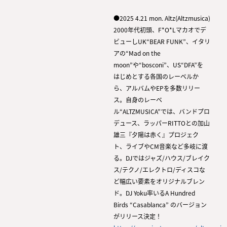
●2025 4.21 mon. Altz(Altzmusica)
2000年代初頭、F*O*Lマカオでデ
ビューしUK“BEAR FUNK”、イタリ
アの“Mad on the
moon”や“bosconi”、US“DFA”を
はじめとする各国のレーベルか
ら、アルバムやEPを多数リリー
ス。自身のレーベ
ル“ALTZMUSICA”では、バンドプロ
デュース、ラッパーRITTOとの加山
雄三『夕陽は赤く』プロジェク
ト、ライブやCM音楽など多岐に渡
る。DJではジャズ/ハウス/ブレイク
ス/テクノ/エレクトロ/ディスコな
ど幅広い要素をオリジナルブレン
ド。DJ Yoku率いるA Hundred
Birds “Casablanca” のバージョン
がリリース決定！