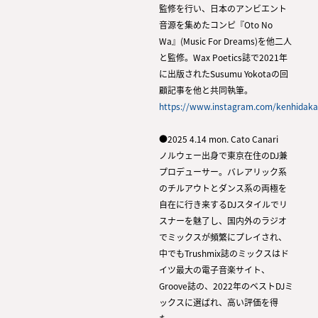
監修を行い、日本のアンビエント
音源を集めたコンピ『Oto No
Wa』(Music For Dreams)を他二人
と監修。Wax Poetics誌で2021年
に出版されたSusumu Yokotaの回
顧記事を他と共同執筆。
https://www.instagram.com/kenhidaka
●2025 4.14 mon. Cato Canari
ノルウェー出身で東京在住のDJ兼
プロデューサー。バレアリック系
のチルアウトとダンス系の両極を
自在に行き来するDJスタイルでリ
スナーを魅了し、国内外のラジオ
でミックスが頻繁にプレイされ、
中でもTrushmix誌のミックスはド
イツ最大の電子音楽サイト、
Groove誌の、2022年のベストDJミ
ックスに選ばれ、高い評価を得