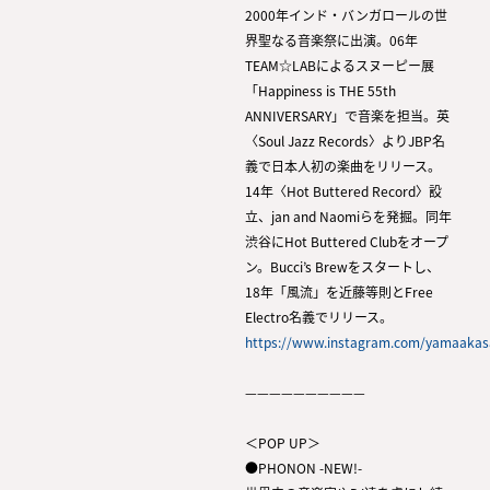
2000年インド・バンガロールの世
界聖なる音楽祭に出演。06年
TEAM☆LABによるスヌーピー展
「Happiness is THE 55th
ANNIVERSARY」で音楽を担当。英
〈Soul Jazz Records〉よりJBP名
義で日本人初の楽曲をリリース。
14年〈Hot Buttered Record〉設
立、jan and Naomiらを発掘。同年
渋谷にHot Buttered Clubをオープ
ン。Bucci’s Brewをスタートし、
18年「風流」を近藤等則とFree
Electro名義でリリース。
https://www.instagram.com/yamaakas
——————————
＜POP UP＞
●PHONON -NEW!-