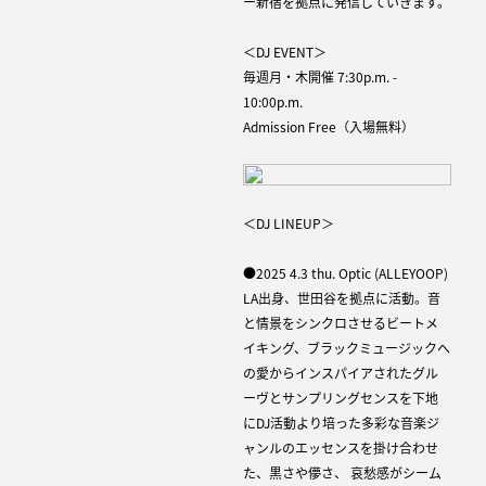
ー新宿を拠点に発信していきます。
＜DJ EVENT＞
毎週月・木開催 7:30p.m. -
10:00p.m.
Admission Free（入場無料）
＜DJ LINEUP＞
●2025 4.3 thu. Optic (ALLEYOOP)
LA出身、世田谷を拠点に活動。音
と情景をシンクロさせるビートメ
イキング、ブラックミュージックへ
の愛からインスパイアされたグル
ーヴとサンプリングセンスを下地
にDJ活動より培った多彩な音楽ジ
ャンルのエッセンスを掛け合わせ
た、黒さや儚さ、 哀愁感がシーム