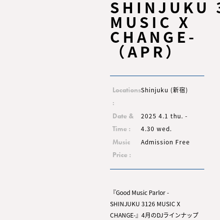
SHINJUKU 
MUSIC X
CHANGE-
（APR）
Shinjuku (新宿)
Locations
:
2025 4.1 thu. -
Date &
4.30 wed.
Time :
Admission Free
Music
Price :
『Good Music Parlor -
SHINJUKU 3126 MUSIC X
CHANGE-』4月のDJラインナップ