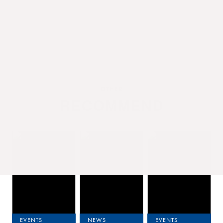
OTHER
R
E
C
O
M
M
E
N
D