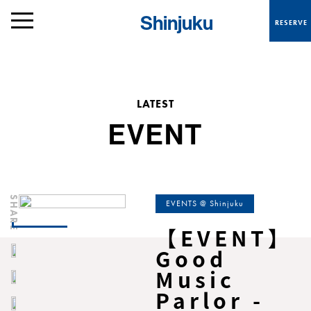
Shinjuku
RESERVE
LATEST
E
V
E
N
T
SHARE
EVENTS @ Shinjuku
【EVENT】
Good
Music
Parlor -