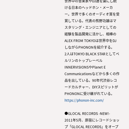
世界中の音楽家やDJ達を虜にし続
ける日本のヘッドホン・メーカ
ー。世界で多くのオーディオ賞を受
賞している。代表の熊野功雄はマ
スタリング・エンジニアとしての
経験を製品開発に活かし、相棒の
ALEX FROM TOKYOは世界中をDJ
しながらPHONONを紹介する。
2人はTOKYO BLACK STARとしてベ
ルリンのトップレーベル
INNERVISIONSやPlanet E
Communicationsなどから多くの作
品を出している。90年代渋谷レコ
ードカルチャー、DIYスピリットが
PHONONに受け継がれている。
https://phonon-inc.com/
●GLOCAL RECORDS -NEW!-
2011年5月、原宿にレコードショッ
プ「GLOCAL RECORDS」をオープ