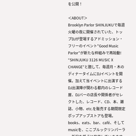
を公開！
＜ABOUT＞
Brooklyn Parlor SHINJUKUで毎週
火曜の夜に開催されていた、トッ
プDJが登場するアドミッション・
フリーのイベント"Good Music
Parlor”が新たな枠組みで再始動!
“SHINJUKU 3126 MUSIC X
CHANGE”と題して、毎週月・木の
ディナータイムにDJイベントを開
催。加えて当イベントに出演する
DJ出演陣が関わる都内のレコード
屋、DJバーの店長や関係者がセレ
クトした、レコード、CD、本、雑
誌、小物、etc.を販売する期間限定
ポップアップストアも登場。
books、eats、bar、café、そして
musicを、ここブルックリンパーラ