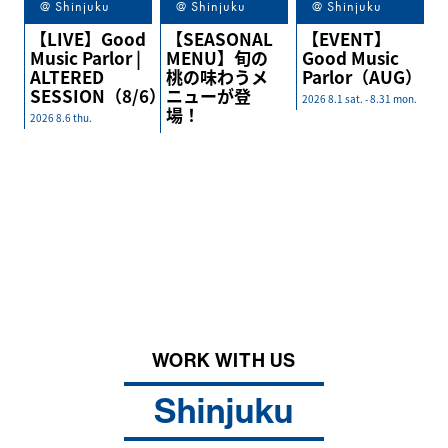
@ Shinjuku
@ Shinjuku
@ Shinjuku
【LIVE】Good
【SEASONAL
【EVENT】
Music Parlor |
MENU】旬の
Good Music
ALTERED
桃の味わうメ
Parlor（AUG）
SESSION（8/6）
ニューが登
2026 8.1 sat. - 8.31 mon.
場！
2026 8.6 thu.
I
n
s
t
a
g
r
a
m
WORK WITH US
Shinjuku