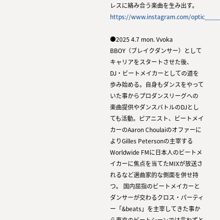
レスに絡み合う楽曲を生み出す。
https://www.instagram.com/optic____
●2025 4.7 mon. Vvoka
BBOY（ブレイクダンサー）として
キャリアをスタートさせた後、
DJ・ビートメイカーとしての道を
歩み始める。自身もダンスをやって
いた事からプロダンスリーグへの
楽曲提供やダンスバトルのDJとし
ても活動。ピアニスト、ビートメイ
カーのAaron Choulaiのオファーに
よりGilles Petersonの主宰する
Worldwide FMに日本人のビートメ
イカーに焦点を当てたMIXが放送さ
れるなど選曲家的な側面を併せ持
つ。 国内屈指のビートメイカーと
ダンサーが交わるクロス・パーティ
ー「&beats」を主宰してきた事か
ら東京のビートシーンでは言わずと