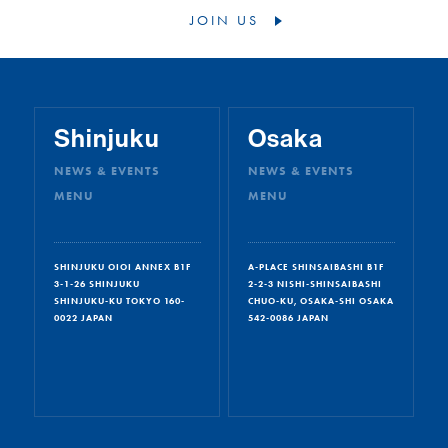
JOIN US
Shinjuku
Osaka
NEWS & EVENTS
NEWS & EVENTS
MENU
MENU
SHINJUKU OIOI ANNEX B1F
A-PLACE SHINSAIBASHI B1F
3-1-26 SHINJUKU
2-2-3 NISHI-SHINSAIBASHI
SHINJUKU-KU TOKYO 160-
CHUO-KU, OSAKA-SHI OSAKA
0022 JAPAN
542-0086 JAPAN