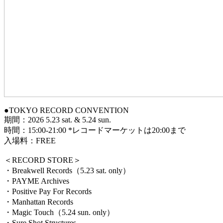
●TOKYO RECORD CONVENTION
期間：2026 5.23 sat. & 5.24 sun.
時間：15:00-21:00 *レコードマーケットは20:00まで
入場料：FREE
＜RECORD STORE＞
・Breakwell Records（5.23 sat. only）
・PAYME Archives
・Positive Pay For Records
・Manhattan Records
・Magic Touch（5.24 sun. only）
・Sure Shot Structures